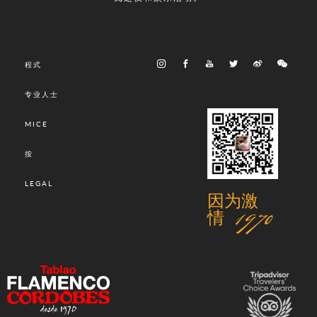
程式
专业人士
MICE
按
LEGAL
因为激
情 1970