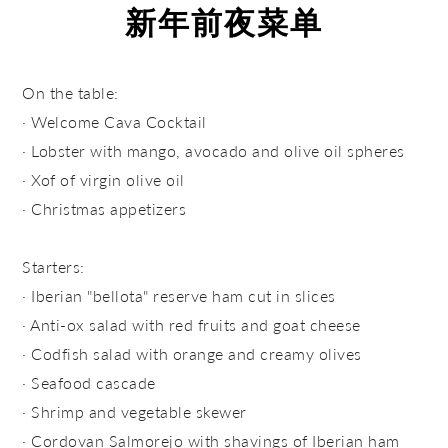
新年前夜菜单
On the table:
· Welcome Cava Cocktail
· Lobster with mango, avocado and olive oil spheres
· Xof of virgin olive oil
· Christmas appetizers
Starters:
· Iberian "bellota" reserve ham cut in slices
· Anti-ox salad with red fruits and goat cheese
· Codfish salad with orange and creamy olives
· Seafood cascade
· Shrimp and vegetable skewer
· Cordovan Salmorejo with shavings of Iberian ham