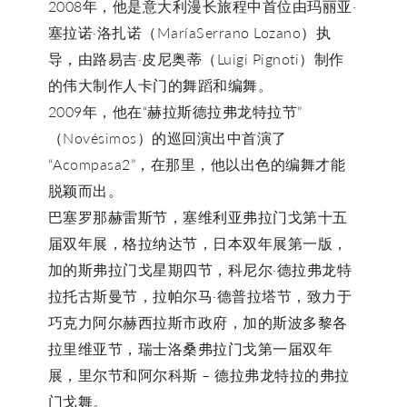
2008年，他是意大利漫长旅程中首位由玛丽亚·
塞拉诺·洛扎诺（MaríaSerrano Lozano）执
导，由路易吉·皮尼奥蒂（Luigi Pignoti）制作
的伟大制作人卡门的舞蹈和编舞。
2009年，他在“赫拉斯德拉弗龙特拉节”
（Novésimos）的巡回演出中首演了
“Acompasa2”，在那里，他以出色的编舞才能
脱颖而出。
巴塞罗那赫雷斯节，塞维利亚弗拉门戈第十五
届双年展，格拉纳达节，日本双年展第一版，
加的斯弗拉门戈星期四节，科尼尔·德拉弗龙特
拉托古斯曼节，拉帕尔马·德普拉塔节，致力于
巧克力阿尔赫西拉斯市政府，加的斯波多黎各
拉里维亚节，瑞士洛桑弗拉门戈第一届双年
展，里尔节和阿尔科斯 – 德拉弗龙特拉的弗拉
门戈舞。