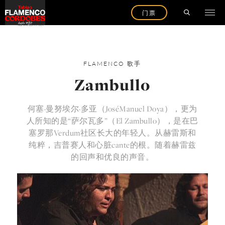
门票
返回艺术家
FLAMENCO
歌手
Zambullo
何塞·曼努埃尔·多亚（JoséManuel Doya），更为
人所知的是“萨尔瓦多”（El Zambullo），是在巴
塞罗那Verdum社区长大的年轻人。从赫雷斯和
纯粹，吉普赛人和心脏cante的根。随着赫雷兹
的回声和优良的声音。