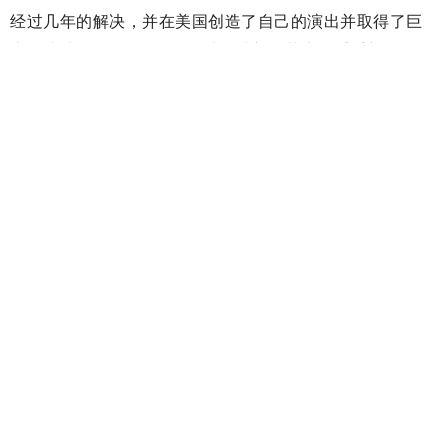
经过几年的解决，并在美国创造了自己的演出并取得了巨
大的成功，AuxiFernández以一种新的艺术体重重新回到了
Cordobes，并被纽约ACE奖提名为2014年最佳音乐剧节目
“Flamenco”。
Karime Amaya是最具国际性的弗拉门戈的主要代表之一，
将于二月份与我们一起。她每年都会在阿尔伯克基弗拉门
戈艺术节上演出，并在许多着名的国际场地演出，如纽约
艺术演讲者第46届年度会员大会;东京的“El Flamenco”
tablao;基多弗拉门戈艺术节;法国蒙德马桑弗拉门戈艺术节;
蒙特雷弗拉门戈艺术节等等，无论是她自己的表演，还是
弗拉门戈世界中最高的人物，如安东尼奥卡纳莱斯或法鲁
基托。
我们再次收到了Yiyo，一位来自加泰罗尼亚的年轻弗拉门