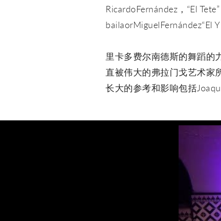
RicardoFernández，
bailaorMiguelFern
里卡多费尔南德斯的舞蹈的力量
直被伟大的弗拉门戈艺术家所包围。
长大的参考和影响包括JoaquínCo