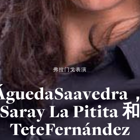
弗拉门戈表演
ÁguedaSaavedra
Saray La Pitita 
TeteFernández