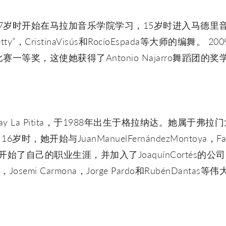
），7岁时开始在马拉加音乐学院学习，15岁时进入马德
tty”，CristinaVisús和RocíoEspada等大师的编舞。 
ia城市舞蹈比赛一等奖，这使她获得了Antonio Najarro
为Saray La Pitita，于1988年出生于格拉纳达。她
16岁时，她开始与JuanManuelFernándezMontoya，Far
开始了自己的职业生涯，并加入了JoaquínCortés的
arru，Josemi Carmona，Jorge Pardo和RubénDan