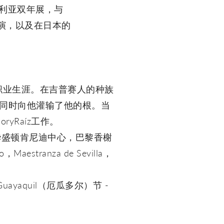
维利亚双年展，与
中的表演，以及在日本的
了他的职业生涯。在吉普赛人的种族
s的同时向他灌输了他的根。当
yRaíz工作。
，华盛顿肯尼迪中心，巴黎香榭
tranza de Sevilla，
e Guayaquil（厄瓜多尔）节 -