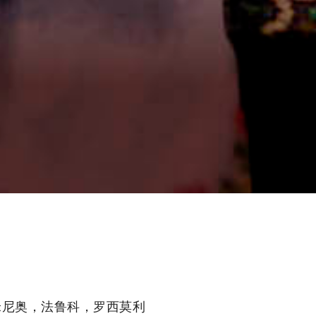
米尼奥，法鲁科，罗西莫利