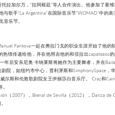
托拉加尔万，“拉阿根廷”等人合作演出。他参加了塞
出，他与歌手“La Argentina”在国际音乐节“WOMAD”
拉门戈音乐节。
的父亲Manuel Fantova一起在弗拉门戈的职业生涯开始
戈的热情传递给他，并在他用吉他的和弦拉出zapateao
年后安东尼奥·卡纳莱斯将她作为主要舞者，并在Bailaor
院，如纽约市中心，普利茅斯和SimphonySpace
尔斯和伦敦歌剧院女王伊丽莎白音乐厅。 Craz和Cairo，Maes
ia等。
ión（2007），Bienal de Sevilla（2012），Danza d
日。