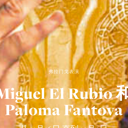
弗拉门戈表演
Miguel El Rubio 
Paloma Fantova