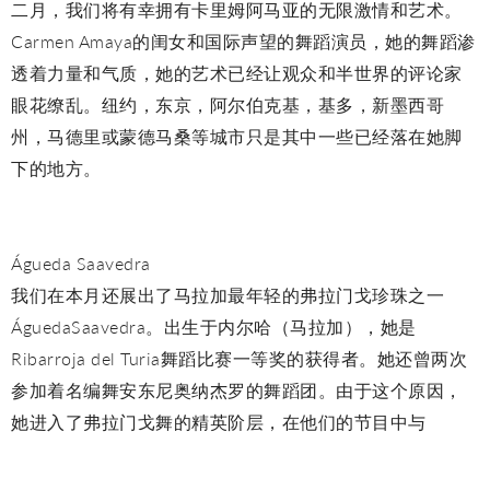
二月，我们将有幸拥有卡里姆阿马亚的无限激情和艺术。
Carmen Amaya的闺女和国际声望的舞蹈演员，她的舞蹈渗
透着力量和气质，她的艺术已经让观众和半世界的评论家
眼花缭乱。纽约，东京，阿尔伯克基，基多，新墨西哥
州，马德里或蒙德马桑等城市只是其中一些已经落在她脚
下的地方。
Águeda Saavedra
我们在本月还展出了马拉加最年轻的弗拉门戈珍珠之一
ÁguedaSaavedra。出生于内尔哈（马拉加），她是
Ribarroja del Turia舞蹈比赛一等奖的获得者。她还曾两次
参加着名编舞安东尼奥纳杰罗的舞蹈团。由于这个原因，
她进入了弗拉门戈舞的精英阶层，在他们的节目中与
ManuelLiñán或Pericet等人物合作。习惯已经在西班牙最
好的酒吧里，她是她那一代人的主要承诺之一。