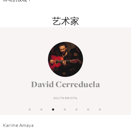
艺术家
El Quini de Jerez
CANTAOR/A
Karime Amaya