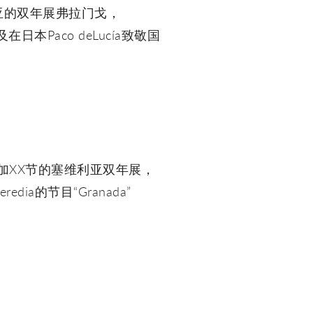
了在塞维利亚的双年展弗拉门戈，
及在日本Paco deLucía致敬国
参加XX节的塞维利亚双年展，
redia的节目“Granada”