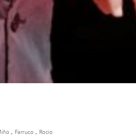
o，Farruco，Rocio