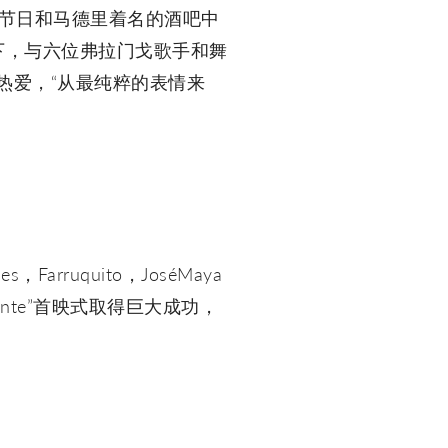
门戈节日和马德里着名的酒吧中
导下，与六位弗拉门戈歌手和舞
戈的热爱，“从最纯粹的表情来
rruquito，JoséMaya
ante”首映式取得巨大成功，