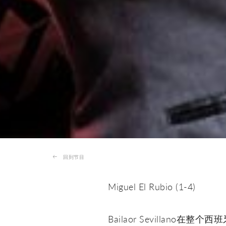
回到节目
Miguel El Rubio (1-4)
Bailaor Sevillano在整