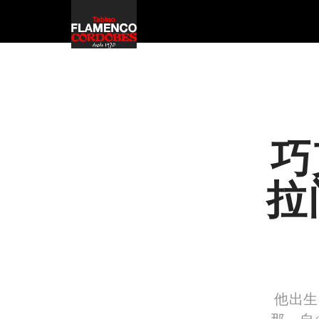
巧
拉
他出生