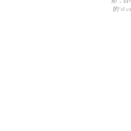
那，自
的“e