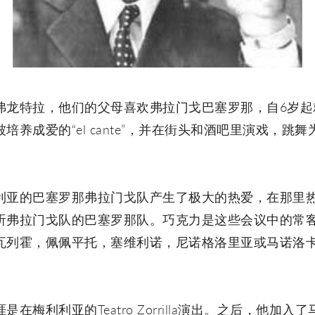
弗龙特拉，他们的父母喜欢弗拉门戈巴塞罗那，自6岁起
培养成爱的“el cante”，并在街头和酒吧里演戏，跳
利亚的巴塞罗那弗拉门戈队产生了极大的热爱，在那里
听弗拉门戈队的巴塞罗那队。巧克力是这些会议中的常
瓦列霍，佩佩平托，塞维利诺，尼诺格洛里亚或马诺洛
梅利利亚的Teatro Zorrilla演出。之后，他加入了马德