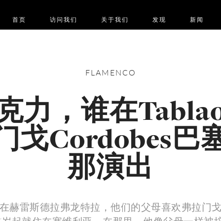
首页
访问我们
关于我们
发现
新闻
FLAMENCO
克力，谁在Tabla
门戈Cordobes巴
那演出
在赫雷斯德拉弗龙特拉，他们的父母喜欢弗拉门