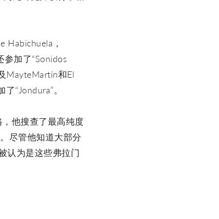
 Habichuela，
克力还参加了“Sonidos
及MayteMartín和El
加了“Jondura”。
格，他搜查了最高纯度
音）。尽管他知道大部分
。如今他被认为是这些弗拉门