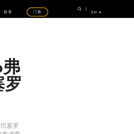
联系
门票
ZH
o弗
塞罗
戈巴塞罗