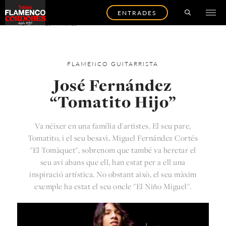
ENTRADES
TORNAR ALS ARTISTES
FLAMENCO
GUITARRISTA
José Fernández
“Tomatito Hijo”
Va néixer en una família d'artistes. El seu pare,
Tomatito, i el seu besavi, Miguel Fernández Cortés
"El Tomàquet", sobrenom que també va heretar el
seu avi abans que ell, han estat per a ell una
inspiració artística. No obstant això, el seu màxim
exemple ha estat el seu oncle "El Niño Miguel".