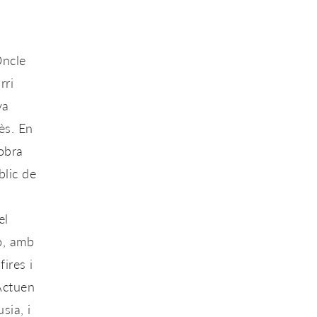
Oncle
rri
va
ès. En
obra
blic de
el
o, amb
fires i
Actuen
sia, i