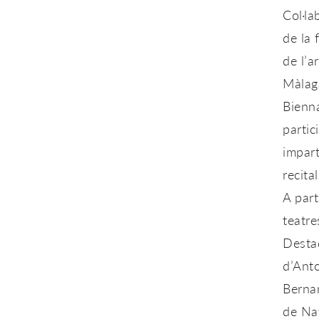
Col·la
de la 
de l’a
Màlaga
Bienna
partic
impart
recita
A part
teatre
Desta
d’Ant
Bernar
de Nav