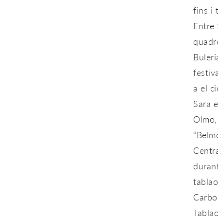
fins 
Entre 
quadre
Bulerí
festiv
a el c
Sara e
Olmo, 
“Belmo
Centra
durant
tablao
Carbon
Tabla