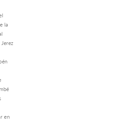
el
e la
al
e Jerez
ubén
e
ambé
s
ar en