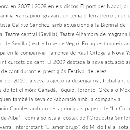
bora en 2007 i 2008 en els discos El port per Nadal, al 
família Rancapino, gravant un tema d’Terratrèmol; i en e
rtista Calixto Sánchez, amb actuacions a la Biennal de
, Teatre central (Sevilla), Teatre Alhambra de magrana 
l de Sevilla (teatre Lope de Vega). En aquest mateix a
ipa en la companyia flamenca de Raúl Ortega a Nova Yo
int cursets de cant. El 2009 destaca la seva actuació 
l de cant durant el prestigiós Festival de Jerez.
ir del 2010, la seva trajectòria desenganxa, treballant 
s de tot el món: Canadà, Tòquio, Toronto, Grècia o Mèx
quen també la seva col·laboració amb la companyia
onio Canales amb un dels principals papers de “La Cas
da Alba” i com a solista al costat de l’Orquestra Simfò
arra, interpretant “El amor brujo”, de M. de Falla, sota 