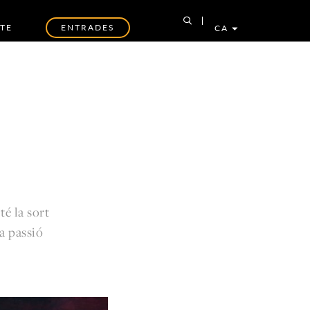
TE
ENTRADES
CA
té la sort
va passió