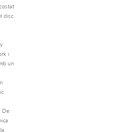
costat
l disc
i
ny
rk i
amb un
en
ic.
a De
nica
la