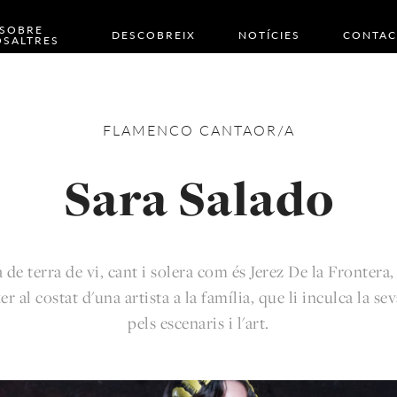
SOBRE
DESCOBREIX
NOTÍCIES
CONTAC
SALTRES
FLAMENCO
CANTAOR/A
Sara Salado
de terra de vi, cant i solera com és Jerez De la Frontera, 
er al costat d'una artista a la família, que li inculca la se
pels escenaris i l'art.