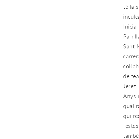
té la 
inculc
Inicia
Parril
Sant M
carrer
col·la
de tea
Jerez.
Anys m
qual r
qui re
festes
també 