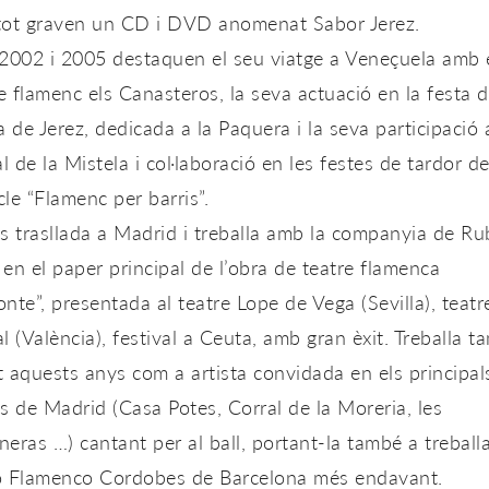
i tot graven un CD i DVD anomenat Sabor Jerez.
2002 i 2005 destaquen el seu viatge a Veneçuela amb 
 flamenc els Canasteros, la seva actuació en la festa d
a de Jerez, dedicada a la Paquera i la seva participació 
al de la Mistela i col·laboració en les festes de tardor d
icle “Flamenc per barris”.
s trasllada a Madrid i treballa amb la companyia de R
en el paper principal de l’obra de teatre flamenca
nte”, presentada al teatre Lope de Vega (Sevilla), teatr
l (València), festival a Ceuta, amb gran èxit. Treballa t
 aquests anys com a artista convidada en els principal
s de Madrid (Casa Potes, Corral de la Moreria, les
eras …) cantant per al ball, portant-la també a treball
o Flamenco Cordobes de Barcelona més endavant.