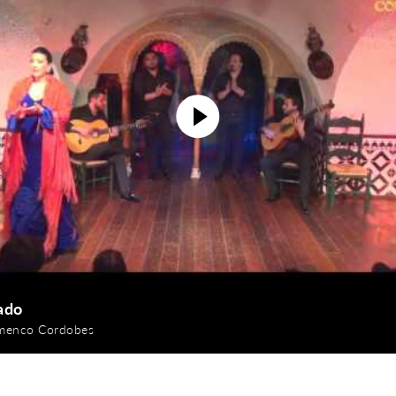
ado
amenco Cordobes