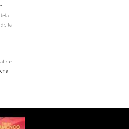
t
dela.
 de la
s
al de
rena