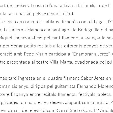
sort de créixer al costat d’una artista a la família, que li
a la seva passió pels escenaris i l’art.
 la seva carrera en els tablaos de xerès com el Lagar d’
la, La Taverna Flamenca a santiago i la Bodeguilla del ba
iquel. La seva afició pel cant flamenc fa avançar la se
a per donar petits recitals a les diferents penyes de xer
boració amb Pepe Marín participa a “Enamorar a Jerez”, 
tre presentada al teatre Villa Marta, ovacionada pel pú
és tard ingressa en el quadre flamenc Sabor Jerez en 
oman sis anys, dirigida pel guitarrista Fernando Moren
corre Espanya entre recitals flamencs, festivals, aplecs, 
 privades, on Sara es va desenvolupant com a artista. 
en canals de televisió com Canal Sud o Canal 2 Andalu