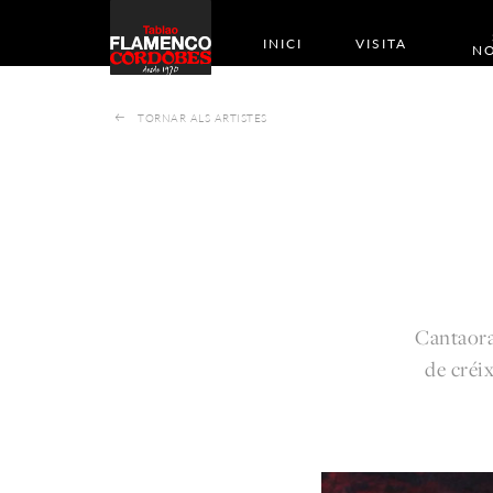
INICI
VISITA
NO
TORNAR ALS ARTISTES
Cantaora 
de créix