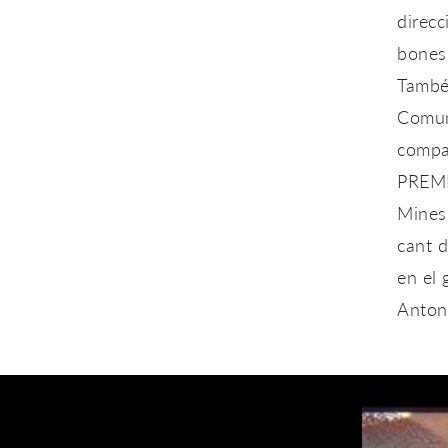
direcc
bones 
També 
Comuni
compa
PREMIS
Mines
cant 
en el
Anton