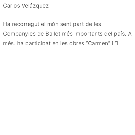
Carlos Velázquez
Ha recorregut el món sent part de les 
Companyies de Ballet més importants del país. A 
més, ha participat en les obres “Carmen” i “Il 
trovatore” sota els ordes de Franco Zefirelli, al 
costat de Belén López, i ha estat primer ballarí 
solista amb la seva pròpia companyia en el 
Teatre Muñoz Seca.