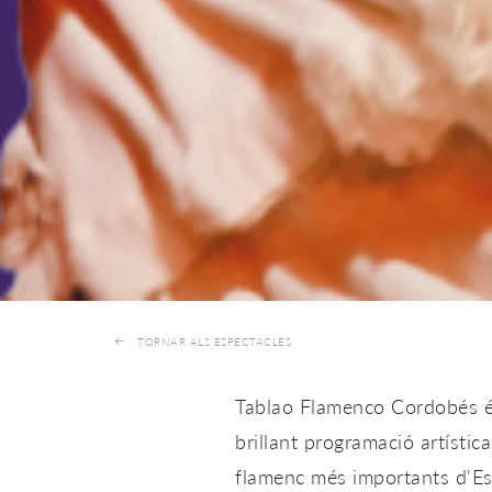
TORNAR ALS ESPECTACLES
Tablao Flamenco Cordobés és
brillant programació artísti
flamenc més importants d'Esp