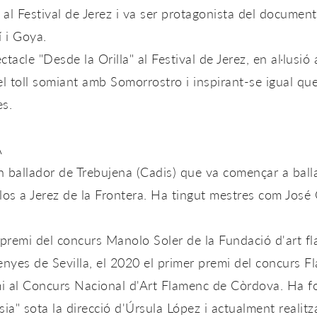
 al Festival de Jerez i va ser protagonista del documenta
 i Goya.
tacle "Desde la Orilla" al Festival de Jerez, en al·lusió
del toll somiant amb Somorrostro i inspirant-se igual qu
es.
A
 ballador de Trebujena (Cadis) que va començar a balla
los a Jerez de la Frontera. Ha tingut mestres com José 
 premi del concurs Manolo Soler de la Fundació d'art f
enyes de Sevilla, el 2020 el primer premi del concurs F
mi al Concurs Nacional d'Art Flamenc de Còrdova. Ha f
ia" sota la direcció d'Úrsula López i actualment realitz