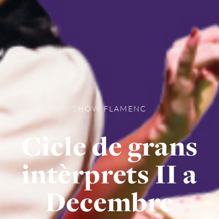
SHOW FLAMENC
Cicle de grans
intèrprets II a
Decembre