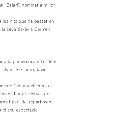
l "Bajarí", nominat a millor
 a les nits que ha passat en
e la seva tia-àvia Carmen
r a la primerenca edat de 6
Galván, El Choro, Javier
lamenc Cristina Heeren, el
lamenc Pur al Festival de
ormat part del repartiment
a el seu espectacle