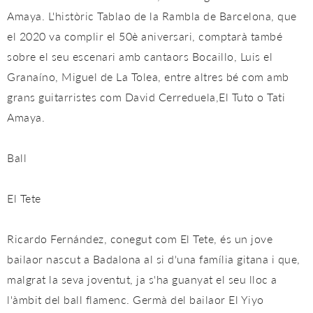
Amaya. L'històric Tablao de la Rambla de Barcelona, ​​que
el 2020 va complir el 50è aniversari, comptarà també
sobre el seu escenari amb cantaors Bocaillo, Luis el
Granaíno, Miguel de La Tolea, entre altres bé com amb
grans guitarristes com David Cerreduela,El Tuto o Tati
Amaya.
Ball
El Tete
Ricardo Fernández, conegut com El Tete, és un jove
bailaor nascut a Badalona al si d'una família gitana i que,
malgrat la seva joventut, ja s'ha guanyat el seu lloc a
l'àmbit del ball flamenc. Germà del bailaor El Yiyo