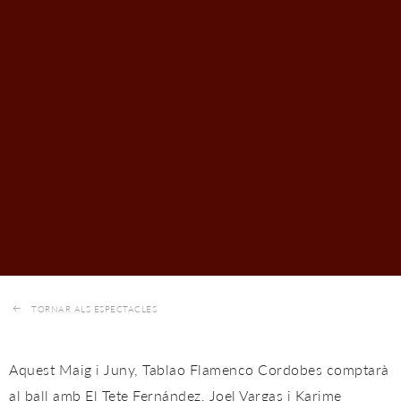
TORNAR ALS ESPECTACLES
Aquest Maig i Juny, Tablao Flamenco Cordobes comptarà
al ball amb El Tete Fernández, Joel Vargas i Karime