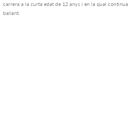
carrera a la curta edat de 12 anys i en la qual continua
ballant.
Sara Barrero
Sara Barrero, bailaora habitual a Tablao Flamenco
Cordobes, va començar la seva carrera amb 16 anys. Ha
ballat en nombrosos festivals nacionals i internacionals
com els festivals flamencs de París, Marsella, Lió i Nimes
a França o el Festival de flamenc dels EUA entre molts
altres i ha compartit escenari amb reconeguts artistes
com Belén Maya, Fernando Terremoto o Eva La