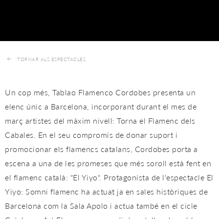
TORNAR ALS ESPECTACLES
Un cop més, Tablao Flamenco Cordobes presenta un
elenc únic a Barcelona, ​​incorporant durant el mes de
març artistes del màxim nivell: Torna el Flamenc dels
Cabales. En el seu compromís de donar suport i
promocionar els flamencs catalans, Cordobes porta a
escena a una de les promeses que més soroll està fent en
el flamenc català: "El Yiyo". Protagonista de l'espectacle El
Yiyo: Somni flamenc ha actuat ja en sales històriques de
Barcelona com la Sala Apolo i actua també en el cicle