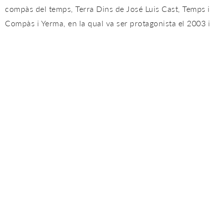
compàs del temps, Terra Dins de José Luis Cast, Temps i
Compàs i Yerma, en la qual va ser protagonista el 2003 i
va obtenir un gran reconeixement. El 2009 estrena el seu
propi espectacle Per un Somni que representa Andalusia
a l'Expo de Xangai.
Al costat d'ells, en línia amb el compromís de Cordobes
amb el flamenc català, destacar la tornada d'Olga
Llorente a Tablao Flamenco Cordobes, després del seu
descobriment en 2009 i la tornada definitiva de Tuto,
guitarrista català amb un enorme talent. Acompanyant-los
en Torna el Flamenc dels Cabales, la resta del nostre
elenc, protagonistes també en qualsevol escenari que
trepitgen, flamencs d'elit com són: David i Israel
Cerreduela, Sara Barrero, Morenito de Íllora, Manuel