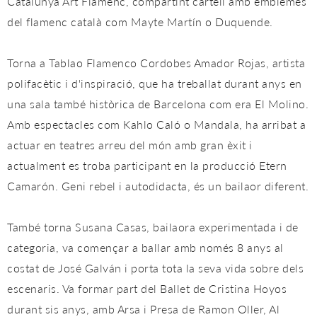
Catalunya Art Flamenc, compartint cartell amb emblemes
del flamenc català com Mayte Martín o Duquende.
Torna a Tablao Flamenco Cordobes Amador Rojas, artista
polifacètic i d'inspiració, que ha treballat durant anys en
una sala també històrica de Barcelona com era El Molino.
Amb espectacles com Kahlo Caló o Mandala, ha arribat a
actuar en teatres arreu del món amb gran èxit i
actualment es troba participant en la producció Etern
Camarón. Geni rebel i autodidacta, és un bailaor diferent.
També torna Susana Casas, bailaora experimentada i de
categoria, va començar a ballar amb només 8 anys al
costat de José Galván i porta tota la seva vida sobre dels
escenaris. Va formar part del Ballet de Cristina Hoyos
durant sis anys, amb Arsa i Presa de Ramon Oller, Al