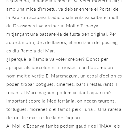
rejovenida, la Rambla també es va voler modernitzar; i
amb una mica d’ímpetu, va deixar enrere el Portal de
la Pau -on acabava tradicionalment- va saltar el moll
de Drassanes i va arribar al Moll d’Espanya,
mitjançant una passarel·la de fusta ben original. Per
aquest motiu, des de llavors, el nou tram del passeig
es diu Rambla del Mar.
¿I perquè la Rambla va voler créixer? Doncs per
apropar als barcelonins i turistes a un lloc amb un
nom molt divertit: El Maremagum, un espai d’oci on es
poden trobar botigues, cinemes, bars i restaurants. I
tocant al Maremagnum podem visitar l’aquari més
important sobre la Mediterrània, on neden taurons,
tortugues, morenes o el famós peix lluna .. Una raresa
del nostre mar i estrella de l’aquari.
Al Moll d’Espanya també podem gaudir de l’IMAX, els