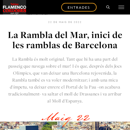
ENTRADES
TORNAR A LES NOTÍCIES
22 DE MAIG DE 2022
La Rambla del Mar, inici de
les ramblas de Barcelona
La Rambla és molt original. Tant que hi ha una part del
passeig que navega sobre el mar! I és que, després dels Jocs
Olímpics, que van deixar una Barcelona rejovenida, la
Rambla també es va voler modernitzar; i amb una mica
d'ímpetu, va deixar enrere el Portal de la Pau -on acabava
tradicionalment- va saltar el moll de Drassanes i va arribar
al Moll d'Espanya.
Maig 22