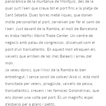
panoràmica de la muntanya de Montjuïc, des de la
qual surt l’aeri que creua tot el port fins a la platja de
Sant Sebatià. Dues torres metàl·liques, que donen
molta personalitat al port, serveixen per fer el camí de
l’aeri. Just davant de la Rambla, al moll de Barcelona
es troba l’edifici World Trade Center. Un centre de
negocis amb palau de congressos, dissenyat com el
pont d’un transatlàntic. En aquest moll atraquen els
vaixells que arriben de les illes Balears i arreu del
món.
Ja veieu doncs, que l’inici de la Rambla és ben
entretingut. I sense soroll de cotxes! Això sí, està molt
transitada per velers, piragüista, vaixells de pesca,
transatlàntics, creuers i les famoses Golondrinas, que
ens donen una volta pel port. És un magnífic espai
d’esbarjo per a grans i petits.