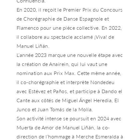
Confluencia
.
En 2020, il reçoit le Premier Prix du Concours
de Chorégraphie de Danse Espagnole et
Flamenco pour une pièce collective. En 2022,
il collabore au spectacle acclamé
¡Viva!
de
Manuel Liñán.
L’année 2023 marque une nouvelle étape avec
la création de
Anairein
, qui lui vaut une
nomination aux Prix Max. Cette même année,
il co-chorégraphie et interprète
Nondedeu
avec Estévez et Paños, et participe à
Dando el
Cante
aux côtés de Miguel Ángel Heredia, El
Junco et Juan Tomás de la Molía.
Son activité intense se poursuit en 2024 avec
Muerta de Amor
de Manuel Liñán, la co-
direction de l’hommage à Merche Esmeralda à