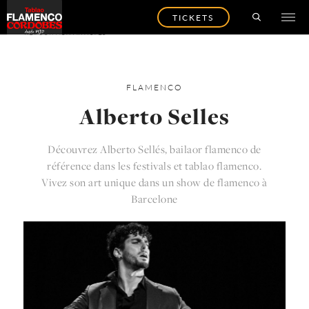
TICKETS
RETOUR AUX ARTISTES
FLAMENCO
Alberto Selles
Découvrez Alberto Sellés, bailaor flamenco de
référence dans les festivals et tablao flamenco.
Vivez son art unique dans un show de flamenco à
Barcelone