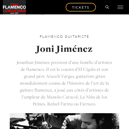
TICKETS
RETOUR AUX ARTISTES
FLAMENCO
GUITARISTE
Joni Jiménez
Jonathan Jiménez provient d’une famille d’artistes
de flamenco. Il est le cousin d’El Cigala et son
grand-père Araceli Vargas, guitariste gitan
mondialement connu de l’histoire de l’art de la
guitare flamenca, a joué aux côtés d’artistes de
l’ampleur de Manolo Caracol, La Niña de los
Peines, Rafael Farina ou Farruco.