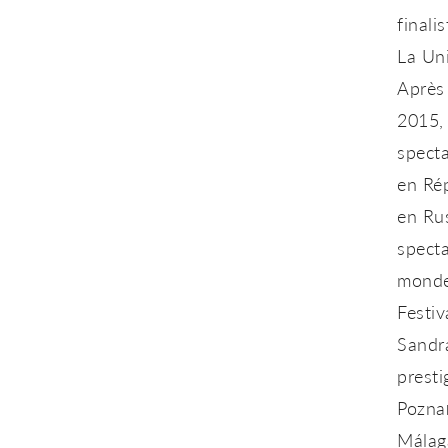
finalis
La Un
Après 
2015, 
specta
en Ré
en Rus
spect
monde 
Festiv
Sandr
presti
Pozna
Málag