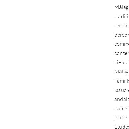
Málaga
tradit
techni
person
comme
conte
Lieu d
Málaga
Famill
Issue 
andal
flamen
jeune 
Études