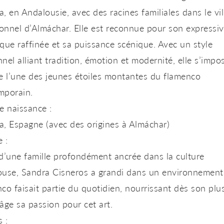
, en Andalousie, avec des racines familiales dans le vil
ionnel d’Almáchar. Elle est reconnue pour son expressivi
que raffinée et sa puissance scénique. Avec un style
nel alliant tradition, émotion et modernité, elle s’impo
 l’une des jeunes étoiles montantes du flamenco
mporain.
e naissance :
, Espagne (avec des origines à Almáchar)
e :
d’une famille profondément ancrée dans la culture
ouse,
Sandra Cisneros
a grandi dans un environnement
co faisait partie du quotidien, nourrissant dès son plu
âge sa passion pour cet art.
 :