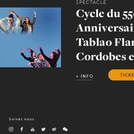
SPECTACLE
Cycle du 55
Anniversai
Tablao Fl
Cordobes en
TICK
+ INFO
Suivez nous