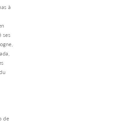
nas
à
en
é ses
logne,
ada,
es
 du
o de