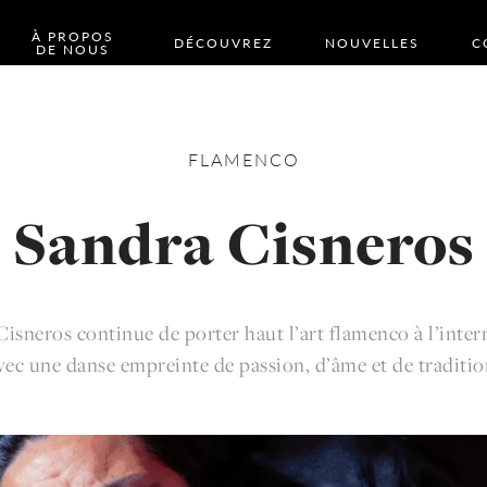
À PROPOS
DÉCOUVREZ
NOUVELLES
C
DE NOUS
FLAMENCO
Sandra Cisneros
isneros continue de porter haut l’art flamenco à l’inter
vec une danse empreinte de passion, d’âme et de traditio