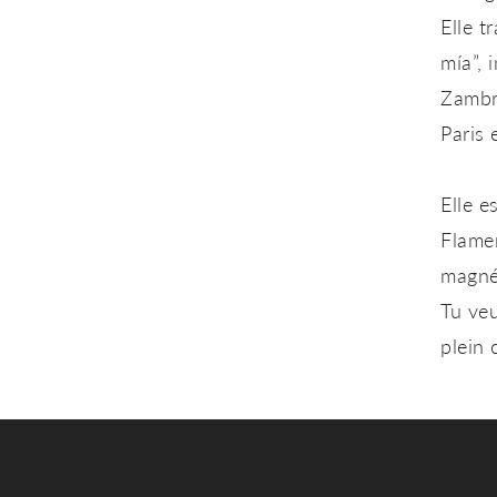
Elle t
mía”
, 
Zambra
Paris 
Elle e
Flame
magnét
Tu veu
plein