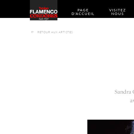
PAGE
VISITEZ
D'ACCUEIL
NOUS
RETOUR AUX ARTISTES
Sandra C
a