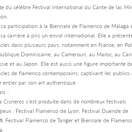
te
du célèbre
Festival International du Cante de las Mi
ión.
sa participation à la
Biennale de Flamenco de Málaga
sa carrière a pris un envol international. Elle a présent
cles dans plusieurs pays, notamment en France, en Po
publique Dominicaine, au Cameroun, au Maroc, au Can
sie et au Japon. Elle est aussi une figure importante d
acles de flamenco
contemporains, captivant les publics
entier par son art authentique.
als :
a Cisneros
s’est produite dans de nombreux festivals
gieux :
Festival Flamenco de Lyon
,
Festival Duende de
ń
,
Festival Flamenco de Tanger
et
Biennale de Flamenc
a
.