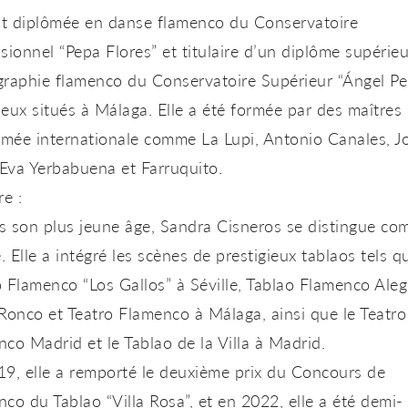
est diplômée en danse flamenco du
Conservatoire
sionnel “Pepa Flores”
et titulaire d’un diplôme supérie
graphie flamenco du
Conservatoire Supérieur “Ángel Per
eux situés à Málaga. Elle a été formée par des maîtres
mée internationale comme La Lupi, Antonio Canales, J
 Eva Yerbabuena et Farruquito.
re :
s son plus jeune âge,
Sandra Cisneros
se distingue co
e. Elle a intégré les scènes de prestigieux tablaos tels q
o Flamenco “Los Gallos”
à Séville,
Tablao Flamenco Aleg
 Ronco
et
Teatro Flamenco
à Málaga, ainsi que le
Teatro
nco Madrid
et le
Tablao de la Villa
à Madrid.
9, elle a remporté le
deuxième prix
du
Concours de
co du Tablao “Villa Rosa”
, et en 2022, elle a été
demi-