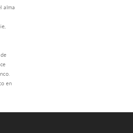
l alma
ie,
 de
nce
enco.
co en