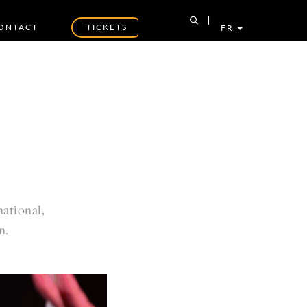
ONTACT
TICKETS
FR
national,
n.