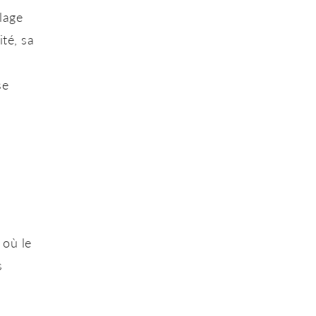
lage
té, sa
se
 où le
s