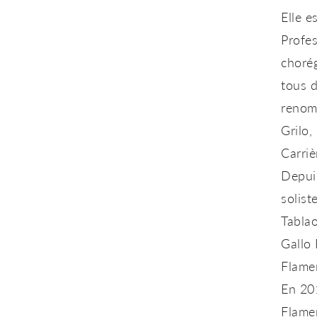
Elle 
Profes
choré
tous d
renom
Grilo,
Carriè
Depui
solist
Tabla
Gallo
Flame
En 201
Flamen