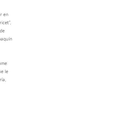
ur en
icet”
,
 de
oaquín
mme
ue le
ría
,