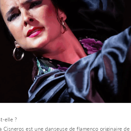
t-elle ?
a Cisneros
est une danseuse de flamenco originaire de