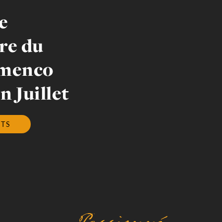
e
re du
amenco
 Juillet
ETS