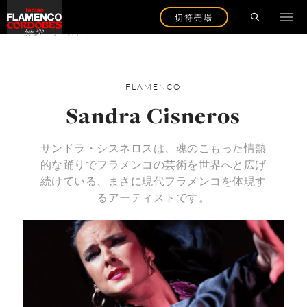
切符売場
戻るアーティストへ
FLAMENCO
Sandra Cisneros
サンドラ・シスネロスは、魂のこもった情熱
的な踊りでフラメンコの芸術を世界へと広げ
続けている、まさに現代フラメンコを体現す
るアーティストです。