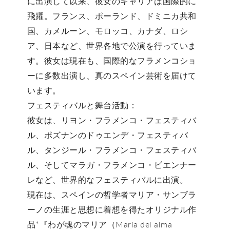
に出演して以来、彼女のキャリアは国際的に
飛躍。フランス、ポーランド、ドミニカ共和
国、カメルーン、モロッコ、カナダ、ロシ
ア、日本など、世界各地で公演を行っていま
す。彼女は現在も、国際的な
フラメンコショ
ー
に多数出演し、真のスペイン芸術を届けて
います。
フェスティバルと舞台活動：
彼女は、
リヨン・フラメンコ・フェスティバ
ル
、
ポズナンのドゥエンデ・フェスティバ
ル
、
タンジール・フラメンコ・フェスティバ
ル
、そして
マラガ・フラメンコ・ビエンナー
レ
など、世界的なフェスティバルに出演。
現在は、スペインの哲学者マリア・サンブラ
ーノの生涯と思想に着想を得たオリジナル作
品*『わが魂のマリア（María del alma