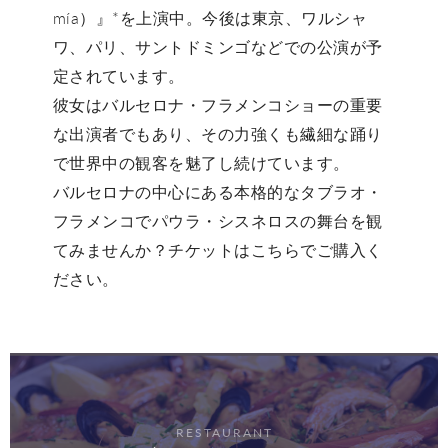
mía）』*を上演中。今後は東京、ワルシャ
ワ、パリ、サントドミンゴなどでの公演が予
定されています。
彼女は
バルセロナ・フラメンコショー
の重要
な出演者でもあり、その力強くも繊細な踊り
で世界中の観客を魅了し続けています。
バルセロナの中心にある本格的なタブラオ・
フラメンコでパウラ・シスネロスの舞台を観
てみませんか？チケットはこちらでご購入
く
ださい。
RESTAURANT