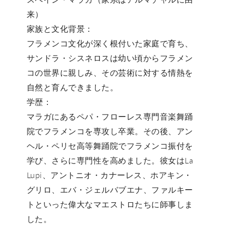
来）
家族と文化背景：
フラメンコ文化が深く根付いた家庭で育ち、
サンドラ・シスネロス
は幼い頃からフラメン
コの世界に親しみ、その芸術に対する情熱を
自然と育んできました。
学歴：
マラガにある
ペパ・フローレス専門音楽舞踊
院
でフラメンコを専攻し卒業。その後、
アン
ヘル・ペリセ高等舞踊院
でフラメンコ振付を
学び、さらに専門性を高めました。彼女はLa
Lupi、アントニオ・カナーレス、ホアキン・
グリロ、エバ・ジェルバブエナ、ファルキー
トといった偉大なマエストロたちに師事しま
した。