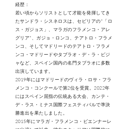
経歴：
若い頃からソリストとして才能を発揮してき
た
サンドラ・シスネロス
は、セビリアの*「ロ
ス・ガジョス」
、マラガの
フラメンコ・アレ
グリア*、
ガジョ・ロンコ
、
テアトロ・フラメ
ンコ
、そしてマドリードの
テアトロ・フラメ
ンコ・マドリード
や
タブラオ・デ・ラ・ビジ
ャ
など、スペイン国内の名門タブラオに多数
出演しています。
2019年にはマドリードの
ヴィラ・ロサ・フラ
メンコ・コンクール
で
第2位
を受賞。2022年
にはスペイン屈指の伝統ある大会、
カンテ・
デ・ラス・ミナス国際フェスティバル
で
準決
勝進出
を果たしました。
2015年に
マラガ・フラメンコ・ビエンナーレ