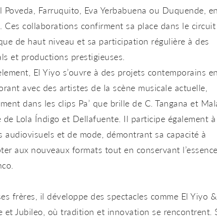
l Poveda, Farruquito, Eva Yerbabuena ou Duquende
, e
. Ces collaborations confirment sa place dans le circuit
ique de haut niveau et sa participation régulière à des
als et productions prestigieuses.
èlement, El Yiyo s’ouvre à des projets contemporains e
orant avec des artistes de la scène musicale actuelle,
ment dans les clips
Pa’ que brille
de C. Tangana et
Mal
e
de Lola Índigo et Dellafuente. Il participe également à
s audiovisuels et de mode, démontrant sa capacité à
ter aux nouveaux formats tout en conservant l’essenc
nco.
es frères, il développe des spectacles comme
El Yiyo &
e
et
Jubileo
, où tradition et innovation se rencontrent. 