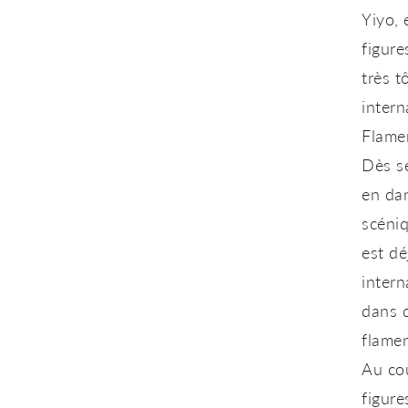
Yiyo
,
figure
très t
intern
Flame
Dès se
en da
scéniq
est dé
inter
dans d
flame
Au cou
figure