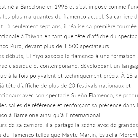
 est né à Barcelone en 1996 et s’est imposé comme l’un
s les plus marquantes du flamenco actuel. Sa carrière 
ôt : à seulement sept ans, il réalise sa première tournée
ationale à Taïwan en tant que tête d’affiche du spectac
nco Puro
, devant plus de 1 500 spectateurs.
s débuts, El Yiyo associe le flamenco à une formation 
nse classique et contemporaine, développant un langa
ue à la fois polyvalent et techniquement précis. À 18 an
jà tête d’affiche de plus de 20 festivals nationaux et
nationaux avec son spectacle
Sueño Flamenco
, se produ
es salles de référence et renforçant sa présence dans 
nco à Barcelone
ainsi qu’à l’international.
rs de sa carrière, il a partagé la scène avec de grandes
s du flamenco telles que
Mayte Martín, Estrella Morent