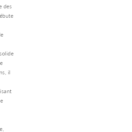
e des
débute
le
solide
ge
s, il
isant
le
e,