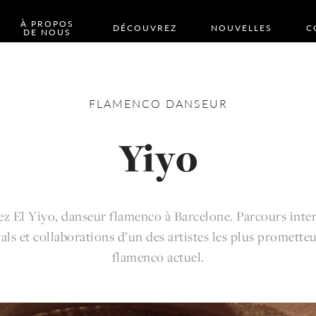
À PROPOS
DÉCOUVREZ
NOUVELLES
C
DE NOUS
FLAMENCO
DANSEUR
Yiyo
z El Yiyo, danseur flamenco à Barcelone. Parcours inter
vals et collaborations d’un des artistes les plus promette
flamenco actuel.