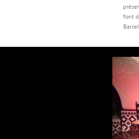
présen
font d
Barcel