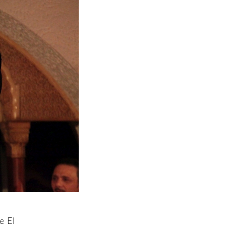
de
El