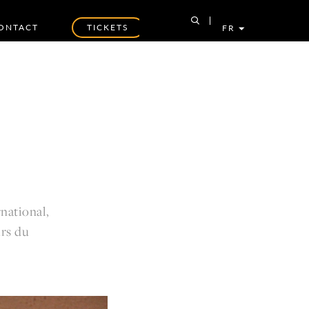
ONTACT
TICKETS
FR
national,
urs du