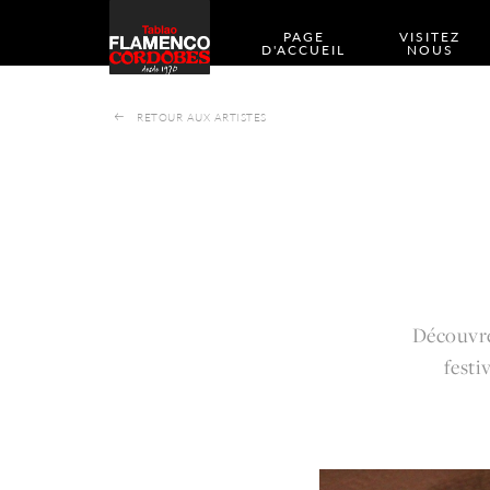
PAGE
VISITEZ
D'ACCUEIL
NOUS
RETOUR AUX ARTISTES
Découvre
festi