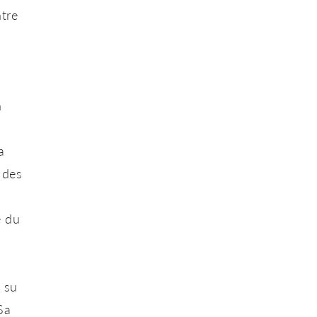
ntre
n
a
 des
e du
 su
Sa