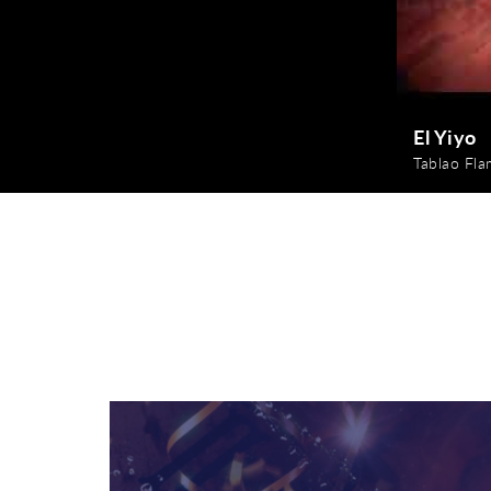
El Yiyo
Tablao Fl