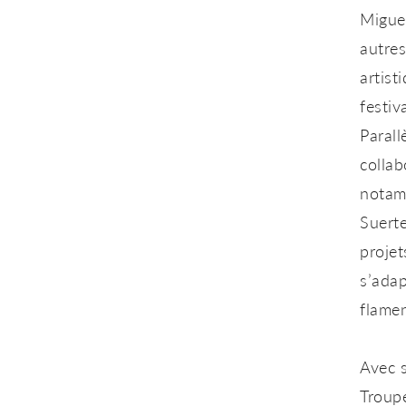
Migue
autres
artist
festiv
Parall
collab
notam
Suert
projet
s’adap
flame
Avec s
Troup