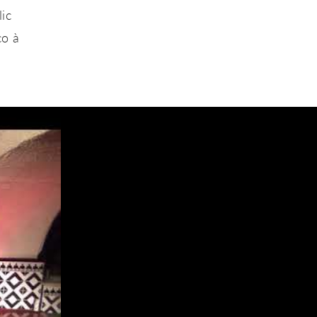
ic
co à