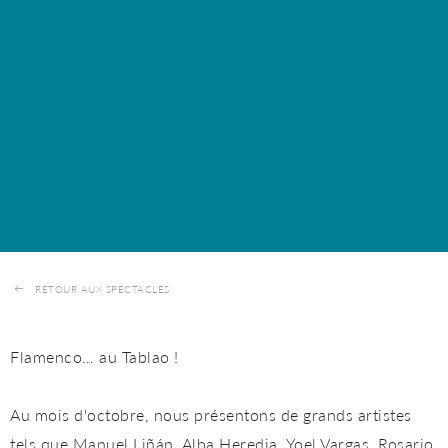
RETOUR AUX SPECTACLES
Flamenco… au Tablao !
Au mois d'octobre, nous présentons de grands artistes
tels que Manuel Liñán, Alba Heredia, Yoel Vargas, Rosario