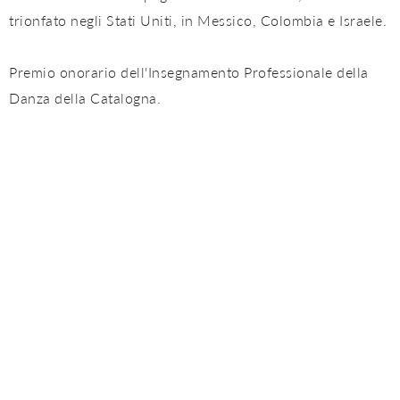
trionfato negli Stati Uniti, in Messico, Colombia e Israele.
Premio onorario dell'Insegnamento Professionale della
Danza della Catalogna.
Rosario Toledo
Danzatrice dalla vocazione decisa, quasi incorruttibile, è
sempre stata definita dalla ricerca di una propria estetica
che trascende l'immagine tradizionale.
Ha numerose produzioni proprie come "ADN",
"Flamencos de la Tacita", "Flamenco a Pelo", "Vengo",