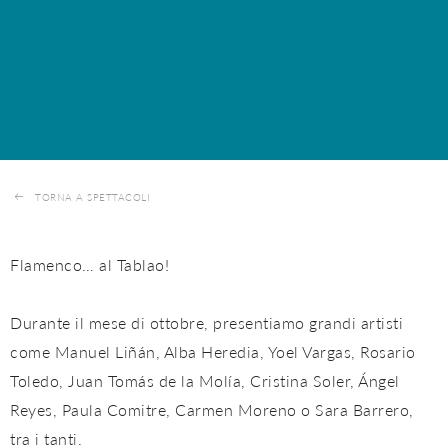
TORNA A SPETTACOLI
Flamenco… al Tablao!
Durante il mese di ottobre, presentiamo grandi artisti
come Manuel Liñán, Alba Heredia, Yoel Vargas, Rosario
Toledo, Juan Tomás de la Molía, Cristina Soler, Ángel
Reyes, Paula Comitre, Carmen Moreno o Sara Barrero,
tra i tanti.