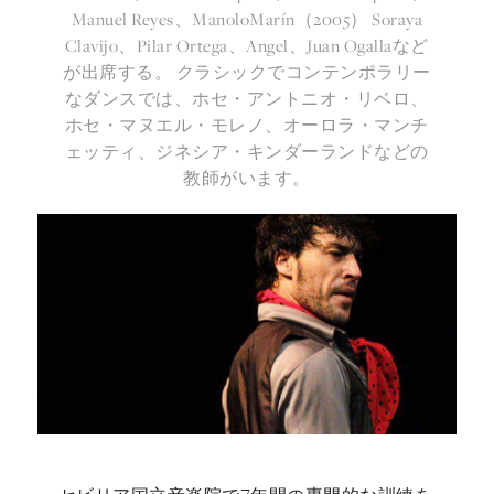
Manuel Reyes、ManoloMarín（2005） Soraya
Clavijo、Pilar Ortega、Angel、Juan Ogallaなど
が出席する。 クラシックでコンテンポラリー
なダンスでは、ホセ・アントニオ・リベロ、
ホセ・マヌエル・モレノ、オーロラ・マンチ
ェッティ、ジネシア・キンダーランドなどの
教師がいます。