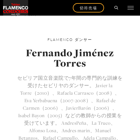
切符売場
戻るアーティストへ
FLAMENCO
ダンサー
Fernando Jiménez
Torres
セビリア国立音楽院で7年間の専門的な訓練を
受けたセビリヤのダンサー。 Javier la
Torre（2010）、Rafaela Carrasco（2008）、
Eva Yerbabuena（2007-2008）、Rafael de
Carmen（2006）、JavierBarón（2006）、
Isabel Bayon（2005）などの教師からの授業を
受けています。 AndresPeña、La Truco、
Alfonso Losa、Andres marin、Manuel
Betanzos、Rafael Campallo、Adela Campallo、