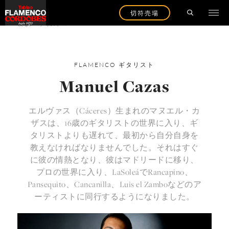
切符売場
戻るアーティストへ
FLAMENCO
ギタリスト
Manuel Cazas
エルヴァス（Cáceres）生まれのマヌエル・カ
ザスは、16歳のギタリストの世界に入り、ギ
タリストよりも遅れて、最初から自分自身を
教えなければなりませんでした。それはすぐ
に彼の情熱となり、彼はマドリードに移り、
プロの世界に入り、LaSoleáでRancapino、
Pansequito、Cancanilla、Luis el Zamboなどのア
ーティストに同行するようになりました。