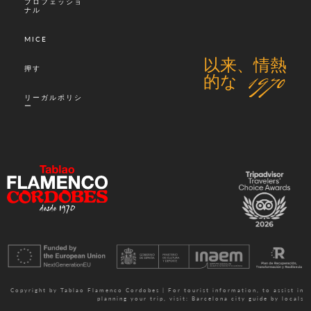
プロフェッショ
ナル
MICE
以来、情熱
押す
的な 1970
リーガルポリシ
ー
Copyright by Tablao Flamenco Cordobes | For tourist information, to assist in
planning your trip, visit:
Barcelona city guide by locals