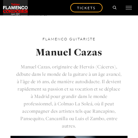
TICKETS
RETOUR AUX ARTISTES
FLAMENCO
GUITARISTE
Manuel Cazas
Manuel Cazas, originaire de Hervás (Cáceres),
débute dans le monde de la guitare à un âge avancé,
à l'âge de 16 ans, de manière autodidacte. Il devient
rapidement sa passion et sa vocation et se déplace
à Madrid pour grandir dans le monde
professionnel, à Colmao La Soleá, où il peut
accompagner des artistes tels que Rancapino,
Pansequito, Cancanilla ou Luis el Zambo, entre
autres.