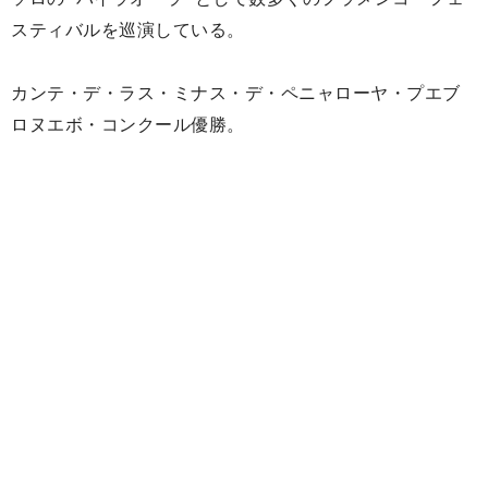
スティバルを巡演している。
カンテ・デ・ラス・ミナス・デ・ペニャローヤ・プエブ
ロヌエボ・コンクール優勝。
Rocío Reyes
マティルデ・コーラル舞踊学校でプロのフラメンコを学
ぶ。
最近、クレアルテ・フラメンコ舞踊振付コンテスト（セ
ビリア、ウトレラ）の「カンティーニャ・デ・ピニー
ニ」で優勝。