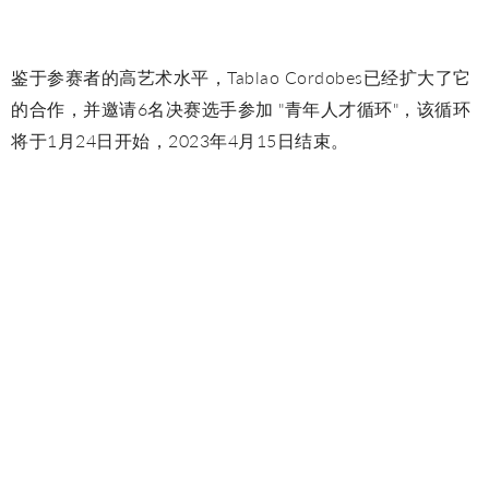
鉴于参赛者的高艺术水平，Tablao Cordobes已经扩大了它
的合作，并邀请6名决赛选手参加 "青年人才循环"，该循环
将于1月24日开始，2023年4月15日结束。
该周期包括两名在西班牙以外出生的舞者，出生在日本的
"La Yunko "和出生在法国的Salomé Humeau。通过这些，
Tablao Cordobes希望见证弗拉门戈的普遍性及其影响任何
热爱艺术的敏感度的能力，因此它是人类的非物质文化遗
产。