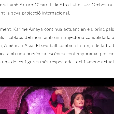
borat amb Arturo O’Farrill i la Afro Latin Jazz Orchestra,
nt la seva projecció internacional.
ment, Karime Amaya continua actuant en els principal
als i tablaos del món, amb una trajectòria consolidada 
, Amèrica i Àsia. El seu ball combina la força de la trad
nca amb una presència escènica contemporània, posici
 una de les figures més respectades del flamenc actual