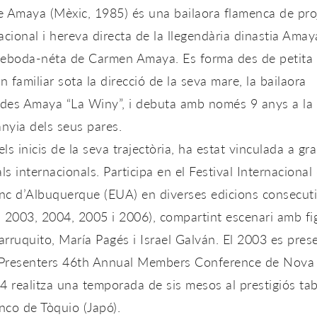
e Amaya
(Mèxic, 1985) és una bailaora flamenca de pro
acional i hereva directa de la llegendària dinastia Amay
neboda-néta de Carmen Amaya. Es forma des de petita
rn familiar sota la direcció de la seva mare, la bailaora
des Amaya “La Winy”, i debuta amb només 9 anys a la
nyia dels seus pares.
ls inicis de la seva trajectòria, ha estat vinculada a gr
als internacionals. Participa en el
Festival Internacional
nc d’Albuquerque (EUA)
en diverses edicions consecut
 2003, 2004, 2005 i 2006), compartint escenari amb fi
rruquito, María Pagés i Israel Galván. El 2003 es pres
 Presenters 46th Annual Members Conference de Nova
4 realitza una temporada de sis mesos al prestigiós ta
nco de Tòquio (Japó)
.