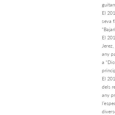
guitar
El 201
seva f
“Bajarí
El 201
Jerez
,
any pa
a
“Dic
princi
El 201
dels 
any p
l’espe
divers