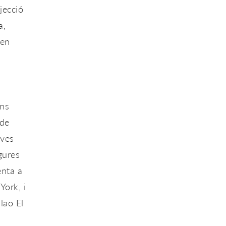
jecció
a,
 en
ans
 de
ives
gures
enta a
 York
, i
blao
El