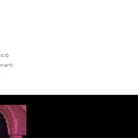
s
a
ició
onant-
.