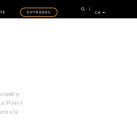
TE
ENTRADES
CA
ta amb 9
 La Winy i
era a la