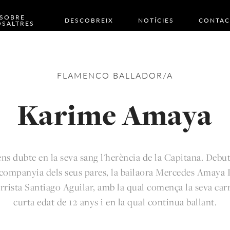
SOBRE
DESCOBREIX
NOTÍCIES
CONTAC
SALTRES
FLAMENCO
BALLADOR/A
Karime Amaya
ens dubte en la seva sang l'herència de la Capitana. Debu
 companyia dels seus pares, la bailaora Mercedes Amaya
arrista Santiago Aguilar, amb la qual comença la seva carr
curta edat de 12 anys i en la qual continua ballant.