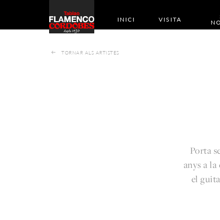
INICI
VISITA
NO
TORNAR ALS ARTISTES
Porta s
anys a la
el guit