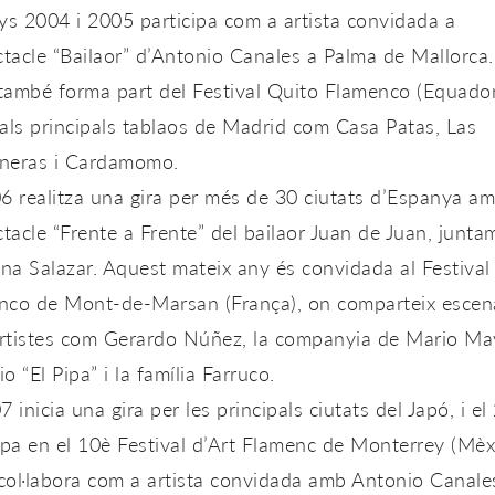
ys 2004 i 2005 participa com a artista convidada a
ctacle
“Bailaor” d’Antonio Canales
a Palma de Mallorca.
també forma part del
Festival Quito Flamenco (Equador
als principals tablaos de Madrid com
Casa Patas, Las
neras i Cardamomo
.
6 realitza una gira per més de 30 ciutats d’Espanya a
ctacle
“Frente a Frente”
del bailaor Juan de Juan, junta
na Salazar. Aquest mateix any és convidada al
Festival
nco de Mont-de-Marsan (França)
, on comparteix escen
rtistes com Gerardo Núñez, la companyia de Mario Ma
o “El Pipa” i la família Farruco.
7 inicia una gira per les principals ciutats del Japó, i e
ipa en el
10è Festival d’Art Flamenc de Monterrey (Mèx
ol·labora com a artista convidada amb Antonio Canales