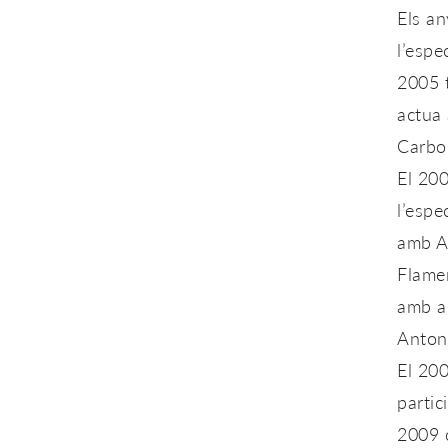
Els an
l’espe
2005 
actua 
Carbo
El 200
l’espe
amb A
Flame
amb a
Antoni
El 200
partic
2009 c