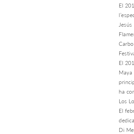
El 201
l’espe
Jesús
Flame
Carbon
Festiv
El 201
Maya i
princi
ha com
Los Lo
El
feb
dedica
Di Meo