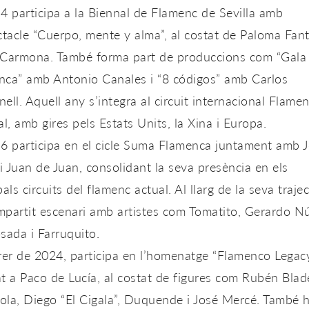
4 participa a la
Biennal de Flamenc de Sevilla
amb
ctacle
“Cuerpo, mente y alma”
, al costat de Paloma Fant
 Carmona. També forma part de produccions com
“Gala
nca”
amb Antonio Canales i
“8 códigos”
amb Carlos
ell. Aquell any s’integra al circuit internacional
Flamen
al
, amb gires pels Estats Units, la Xina i Europa.
6 participa en el cicle
Suma Flamenca
juntament amb J
 Juan de Juan, consolidant la seva presència en els
pals circuits del flamenc actual. Al llarg de la seva trajec
partit escenari amb artistes com Tomatito, Gerardo N
sada i Farruquito.
rer de 2024
, participa en l’homenatge
“Flamenco Legac
t a Paco de Lucía
, al costat de figures com Rubén Blad
la, Diego “El Cigala”, Duquende i José Mercé. També 