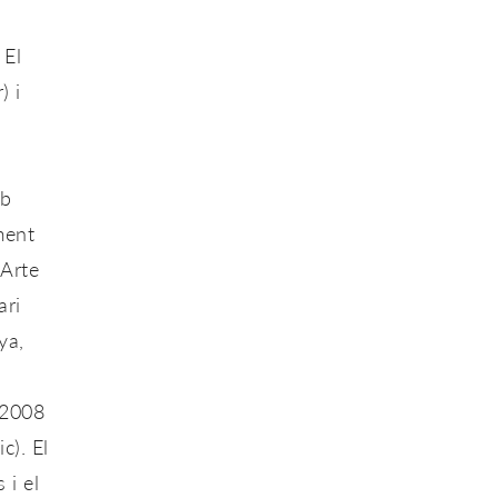
 El
)
i
mb
ment
 Arte
ari
ya,
l 2008
ic)
. El
 i el