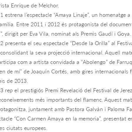
rista Enrique de Melchor.
1 estrena l’espectacle
“Amaya Linaje”
, un homenatge a 
amília. Entre 2011 i 2012 és protagonista del documen
”
, dirigit per Eva Vila, nominat als
Premis Gaudí i Goya
.
2 presenta el seu espectacle
“Desde la Orilla”
al
Festiv
 consolidant la seva projecció internacional. Aquell mat
rticipa com a artista convidada a
“Abolengo” de Farruq
en de mí” de Joaquín Cortés
, amb gires internacionals f
pis de 2013.
3 rep el prestigiós
Premi Revelació del Festival de Jere
reconeixements més importants del flamenc. Aquest mat
rotagonitza, juntament amb Pastora Galván i Paloma Fa
ctacle
“Con Carmen Amaya en la memoria”
, presentat e
es ciutats europees.