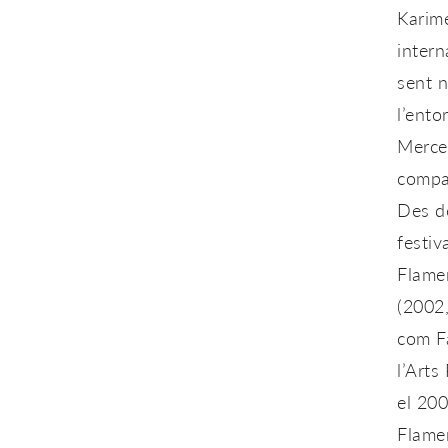
Karim
intern
sent 
l’ento
Merce
compa
Des de
festiv
Flame
(2002,
com Fa
l’
Arts
el 200
Flame