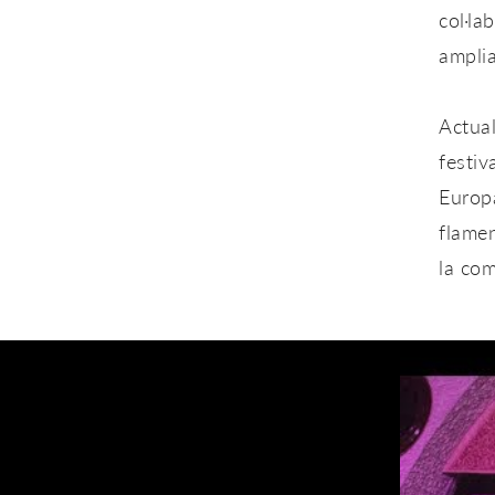
col·la
amplia
Actual
festiv
Europa
flame
la com