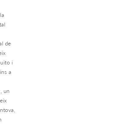
la
tal
al de
eix
uito
i
ins a
z
, un
eix
ntova,
n