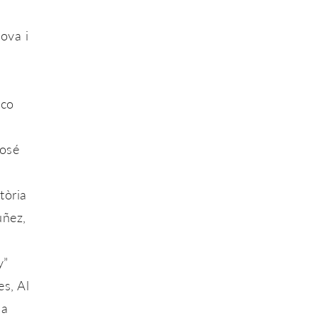
ova i
co
osé
tòria
úñez,
y”
es, Al
ha