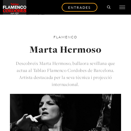
ENTRADES
TORNAR ALS ARTISTES
FLAMENCO
Marta Hermoso
Descobreix Marta Hermoso, ballaora sevillana que
actua al Tablao Flamenco Cordobes de Barcelona.
Artista destacada per la seva tècnica i projecció
internacional.