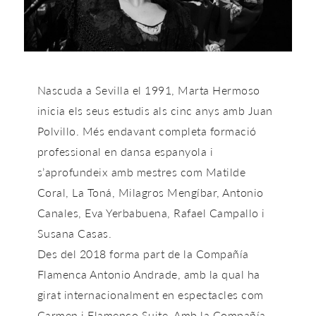
Nascuda a Sevilla el 1991,
Marta Hermoso
inicia els seus estudis als cinc anys amb Juan
Polvillo. Més endavant completa formació
professional en dansa espanyola i
s’aprofundeix amb mestres com Matilde
Coral, La Toná, Milagros Mengíbar, Antonio
Canales, Eva Yerbabuena, Rafael Campallo i
Susana Casas.
Des del 2018 forma part de la
Compañía
Flamenca Antonio Andrade
, amb la qual ha
girat internacionalment en espectacles com
Carmen
i
Flamenco Suite
. Amb la
Compañía