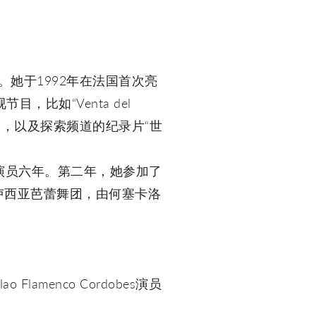
一起学习。她于1992年在法国首次亮
比如“Venta del
弗拉门戈”，以及探索频道的纪录片“世
演员六年。第二年，她参加了
弗拉门戈安达卢西亚芭蕾舞团，由何塞卡洛
menco Cordobes演员