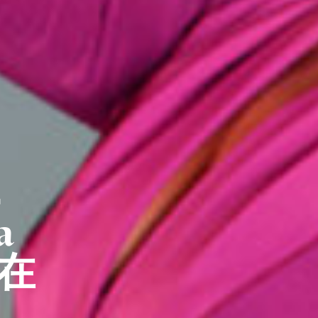
，
a
起在